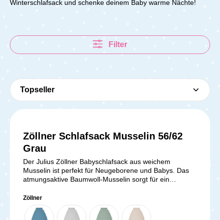
Winterschlafsack und schenke deinem Baby warme Nächte!
Filter
Zöllner Schlafsack Musselin 56/62
Grau
Der Julius Zöllner Babyschlafsack aus weichem
Musselin ist perfekt für Neugeborene und Babys. Das
atmungsaktive Baumwoll-Musselin sorgt für ein
angenehmes Schlafklima, während das zarte
Baumwolljersey-Futter sanft zur empfindlichen
Zöllner
Babyhaut ist. Die leichte Klimavlies-Füllung (2,5 TOG)
hält Dein Baby wohlig warm, ohne zu überhitzen. Der