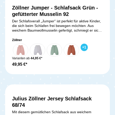
Schadstofffreiheit.Lieferumfang:1x Zöllner
Winterschlafsack - Gr. 68/74
Zöllner Jumper - Schlafsack Grün -
gefütterter Musselin 92
Der Schlafoverall „Jumper“ ist perfekt für aktive Kinder,
die sich beim Schlafen frei bewegen möchten. Aus
weichem Baumwollmusselin gefertigt, schmiegt er sich
sanft an die Haut an und sorgt für ein behagliches
Tragegefühl. Die warme Füllung und das kuschelige
Zöllner
Molton-Innenfutter machen ihn ideal für die kalte
+
1
Jahreszeit. Dank des robusten, mittigen
Reißverschlusses kannst Du den Jumper schnell und
unkompliziert an- und ausziehen – auch bei größeren
Varianten ab
44,95 €*
Kindern. Mit 2,5 TOG bietet er optimale Wärme. Der
49,95 €*
Overall ist OEKO-TEX STANDARD 100 zertifiziert und
damit schadstoffgeprüft, was für maximale Sicherheit
sorgt – für ruhige, warme Nächte.Lieferumfang:1x
Jumper Musselin gefüttert Grün - Gr. 92
Julius Zöllner Jersey Schlafsack
68/74
Mit diesem gemütlichen Schlafsack aus weichem