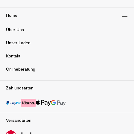
Sportwagen zur aufrechten Sitzposition
gestaltet sich nahtlos. Der MIXX next verfügt
über eine 5-fach verstellbare Rückenlehne, die
Home
eine flache Liegeposition ermöglicht – ideal für
einen entspannten Mittagsschlaf unterwegs.
Der magnetische 5-Punkt-Gurt sorgt dafür, dass
Über Uns
dein Kind jederzeit sicher im Sitz bleibt,
während der Sportsitz sich perfekt an die
Unser Laden
Bedürfnisse deines wachsenden Kindes
anpasst. Ein weiteres praktisches Feature ist,
dass der Sportsitz als Allwettersitz konzipiert ist.
Kontakt
Im Sommer kannst du ihn leicht in einen
Netzsitz umwandeln, der für eine optimale
Onlineberatung
Belüftung sorgt und Überhitzung
verhindert. Sicherheit bei jedem Wetter Der
Nuna MIXX next bietet ein ausziehbares
Sonnenverdeck mit einem Lichtschutzfaktor von
Zahlungsarten
50+, um dein Kind vor schädlichen UV-Strahlen
zu schützen. Dieses durchdachte Design gibt
dir ein gutes Gefühl, während du mit deinem
Baby in der Sonne spazieren gehst. Zudem ist
der Spielbügel abnehmbar, was das
Hineinsetzen und Herausnehmen deines
Versandarten
Kindes erleichtert. Praktischer Stauraum Ein
großzügiger Staukorb unter der Sitzeinheit