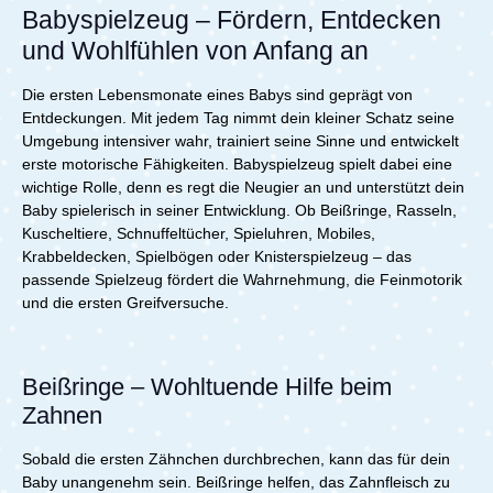
Perfekt für zu Hause und
Babyspielzeug – Fördern, Entdecken
unterwegs.Lieferumfang:1x Nattou Silikonbär mit Ball -
und Wohlfühlen von Anfang an
Beige
Die ersten Lebensmonate eines Babys sind geprägt von
Entdeckungen. Mit jedem Tag nimmt dein kleiner Schatz seine
Umgebung intensiver wahr, trainiert seine Sinne und entwickelt
erste motorische Fähigkeiten. Babyspielzeug spielt dabei eine
wichtige Rolle, denn es regt die Neugier an und unterstützt dein
Baby spielerisch in seiner Entwicklung. Ob Beißringe, Rasseln,
Kuscheltiere, Schnuffeltücher, Spieluhren, Mobiles,
Krabbeldecken, Spielbögen oder Knisterspielzeug – das
passende Spielzeug fördert die Wahrnehmung, die Feinmotorik
und die ersten Greifversuche.
Beißringe – Wohltuende Hilfe beim
Zahnen
Sobald die ersten Zähnchen durchbrechen, kann das für dein
Baby unangenehm sein. Beißringe helfen, das Zahnfleisch zu