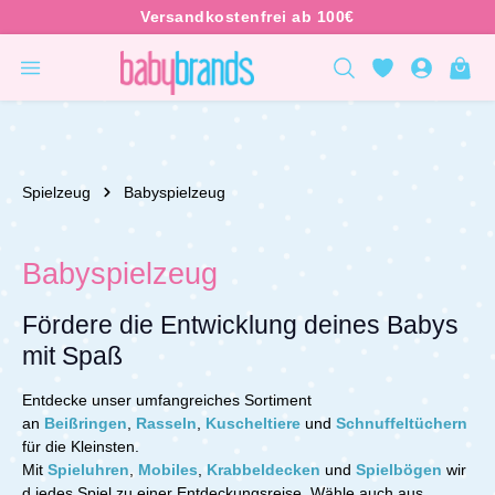
inhalt springen
Spielzeug
Babyspielzeug
Babyspielzeug
Fördere die Entwicklung deines Babys
mit Spaß
Entdecke unser umfangreiches Sortiment
an
Beißringen
,
Rasseln
,
Kuscheltiere
und
Schnuffeltüchern
für die Kleinsten.
Mit
Spieluhren
,
Mobiles
,
Krabbeldecken
und
Spielbögen
wir
d jedes Spiel zu einer Entdeckungsreise.
Wähle auch aus