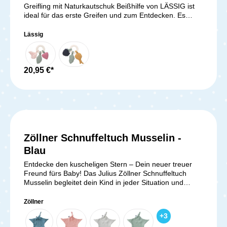
Greifling mit Naturkautschuk Beißhilfe von LÄSSIG ist
ideal für das erste Greifen und zum Entdecken. Es
fördert dabei den Tast-, Seh- und Beobachtungssinn
deines Babys ab dem 4. Monat. Zugleich unterstützt
Lässig
der Beißring aus Naturkautschuk dein Baby beim
Zahnen und den ersten Zähnchen. Mit dem Greifling
kann dein Baby durch Fühlen, Nuckeln und Greifen
seine Feinmotorik schulen. Er hat die richtige Größe für
20,95 €*
kleine Babyhände. Lieferumfang: 1x LÄSSIG Greifling
mit Naturkautschuk Beißhilfe
Zöllner Schnuffeltuch Musselin -
Blau
Entdecke den kuscheligen Stern – Dein neuer treuer
Freund fürs Baby! Das Julius Zöllner Schnuffeltuch
Musselin begleitet dein Kind in jeder Situation und
schenkt Sicherheit. Dein Baby kann das weiche
Baumwoll-Musselin leicht greifen, halten und daran
Zöllner
nuckeln, was besonders in stressigen Momenten
+
3
beruhigt. Die niedliche Sternform mit Knoten und der