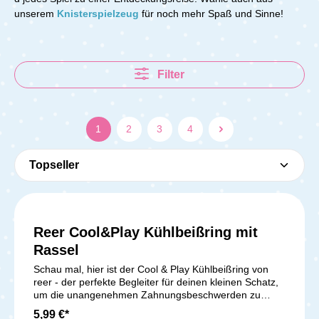
unserem
Knisterspielzeug
für noch mehr Spaß und Sinne!
Filter
1
2
3
4
Reer Cool&Play Kühlbeißring mit
Rassel
Schau mal, hier ist der Cool & Play Kühlbeißring von
reer - der perfekte Begleiter für deinen kleinen Schatz,
um die unangenehmen Zahnungsbeschwerden zu
lindern und das Zahnfleisch sanft zu massieren. Dieser
5,99 €*