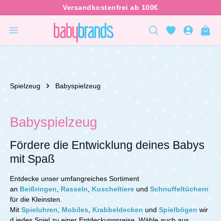
inhalt springen
Spielzeug
Babyspielzeug
Babyspielzeug
Fördere die Entwicklung deines Babys
mit Spaß
Entdecke unser umfangreiches Sortiment
an
Beißringen
,
Rasseln
,
Kuscheltiere
und
Schnuffeltüchern
für die Kleinsten.
Mit
Spieluhren
,
Mobiles
,
Krabbeldecken
und
Spielbögen
wir
d jedes Spiel zu einer Entdeckungsreise.
Wähle auch aus