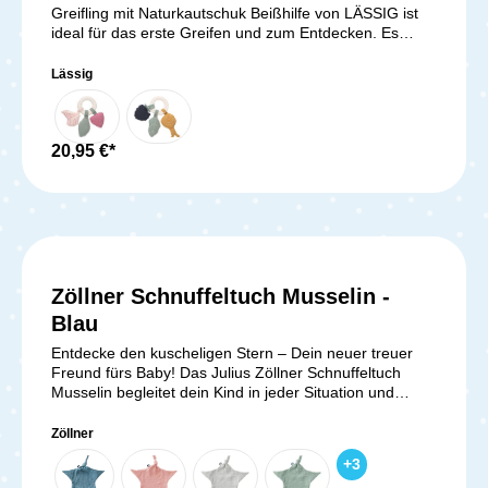
Greifling mit Naturkautschuk Beißhilfe von LÄSSIG ist
ideal für das erste Greifen und zum Entdecken. Es
fördert dabei den Tast-, Seh- und Beobachtungssinn
deines Babys ab dem 4. Monat. Zugleich unterstützt
Lässig
der Beißring aus Naturkautschuk dein Baby beim
Zahnen und den ersten Zähnchen. Mit dem Greifling
kann dein Baby durch Fühlen, Nuckeln und Greifen
seine Feinmotorik schulen. Er hat die richtige Größe für
20,95 €*
kleine Babyhände. Lieferumfang: 1x LÄSSIG Greifling
mit Naturkautschuk Beißhilfe
Zöllner Schnuffeltuch Musselin -
Blau
Entdecke den kuscheligen Stern – Dein neuer treuer
Freund fürs Baby! Das Julius Zöllner Schnuffeltuch
Musselin begleitet dein Kind in jeder Situation und
schenkt Sicherheit. Dein Baby kann das weiche
Baumwoll-Musselin leicht greifen, halten und daran
Zöllner
nuckeln, was besonders in stressigen Momenten
+
3
beruhigt. Die niedliche Sternform mit Knoten und der