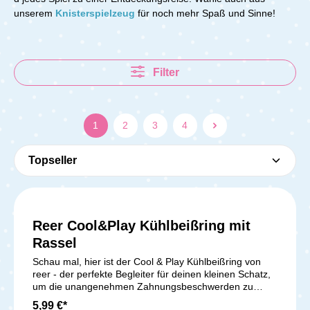
unserem
Knisterspielzeug
für noch mehr Spaß und Sinne!
Filter
1
2
3
4
Reer Cool&Play Kühlbeißring mit
Rassel
Schau mal, hier ist der Cool & Play Kühlbeißring von
reer - der perfekte Begleiter für deinen kleinen Schatz,
um die unangenehmen Zahnungsbeschwerden zu
lindern und das Zahnfleisch sanft zu massieren. Dieser
5,99 €*