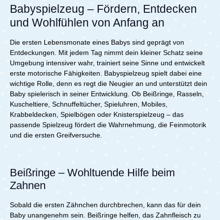
Perfekt für zu Hause und
Babyspielzeug – Fördern, Entdecken
unterwegs.Lieferumfang:1x Nattou Silikonbär mit Ball -
und Wohlfühlen von Anfang an
Beige
Die ersten Lebensmonate eines Babys sind geprägt von
Entdeckungen. Mit jedem Tag nimmt dein kleiner Schatz seine
Umgebung intensiver wahr, trainiert seine Sinne und entwickelt
erste motorische Fähigkeiten. Babyspielzeug spielt dabei eine
wichtige Rolle, denn es regt die Neugier an und unterstützt dein
Baby spielerisch in seiner Entwicklung. Ob Beißringe, Rasseln,
Kuscheltiere, Schnuffeltücher, Spieluhren, Mobiles,
Krabbeldecken, Spielbögen oder Knisterspielzeug – das
passende Spielzeug fördert die Wahrnehmung, die Feinmotorik
und die ersten Greifversuche.
Beißringe – Wohltuende Hilfe beim
Zahnen
Sobald die ersten Zähnchen durchbrechen, kann das für dein
Baby unangenehm sein. Beißringe helfen, das Zahnfleisch zu