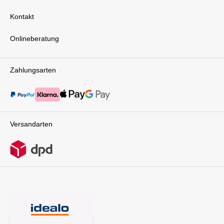
Stadt unterwegs seid oder Ausflüge in die Natur
unternehmt, der tfk duo2 passt sich ideal an
Kontakt
jedes Gelände an. Die 12-Zoll-Räder sind
wahlweise als Luft- oder Luftkammerreifen
erhältlich. Die Luftreifen eignen sich besonders
Onlineberatung
für unebenes Gelände, da sie Stöße abfedern
und für eine angenehme Fahrt sorgen. Die
wartungsfreien Luftkammerreifen hingegen sind
Zahlungsarten
ideal für den Alltag in der Stadt, da sie eine
hohe Robustheit bieten und nicht aufgepumpt
werden müssen. Beide Varianten lassen sich
leicht manövrieren und garantieren, dass der
duo2 auch auf schwierigem Terrain eine sichere
und stabile Fahrt bietet. Die integrierten
Versandarten
Scheibenbremsen an den Hinterrädern sorgen
zusätzlich für Kontrolle und
Sicherheit. Großzügiger Stauraum für alles, was
du unterwegs brauchst Der tfk duo2 ist nicht nur
ein Kinderwagen, sondern auch ein echtes
Raumwunder. Der große und flexibel nutzbare
Stauraum bietet Platz für alles, was du und
deine Kinder unterwegs benötigen – ob
Wickelutensilien, Snacks, Spielsachen oder
Einkäufe. Mehrere Taschen und ein großer
Korb unter den Sitzeinheiten bieten dir die