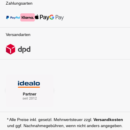
Falttechnik, dem geringen Gewicht, dem hohen
Zahlungsarten
Komfort und den durchdachten Details begleitet
er Dich und Dein Baby von Anfang an – flexibel,
sicher und stilvoll.Ein Handgriff, der alles
verändert – und Dir Freiheit schenkt, Dein
Familienleben so zu gestalten, wie es für Euch
passt.Technische Details: Gestell mit
Versandarten
SportsitzFaltmaß (LxBxH): 66 x 55 x 34
cmGewicht: 10,85 kgBabywanneVerwendung
ab Geburt bis 9 kgFaltmaß: L 58 x W 42 x H 18
cmGewicht: 4.0
kgLieferumfang:GestellBabywanne EvoOne &
SlideUp TechnologiWickelrucksack mit
FächernSportsitz mit
RückenbelüftungssystemEinkaufskorb inkl.
Extrafach2in1 Regenverdeck
UniversalGetränkehalter zur Anbindung am
GestellAchtung: Babyschalen Universal Adapter
sind nicht inklusive ( separat erhältlich )
* Alle Preise inkl. gesetzl. Mehrwertsteuer zzgl.
Versandkosten
und ggf. Nachnahmegebühren, wenn nicht anders angegeben.