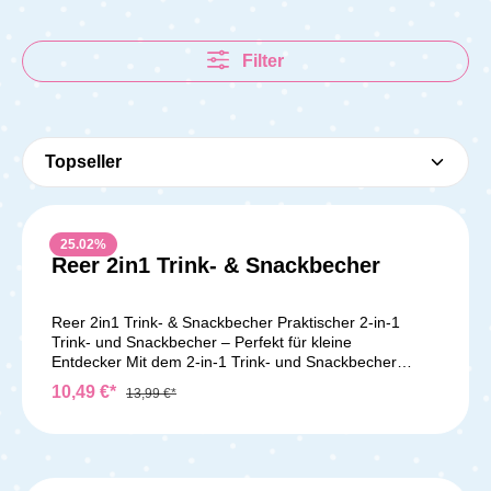
Filter
25.02
%
Reer 2in1 Trink- & Snackbecher
Reer 2in1 Trink- & Snackbecher Praktischer 2-in-1
Trink- und Snackbecher – Perfekt für kleine
Entdecker Mit dem 2-in-1 Trink- und Snackbecher
machst Du Deinem Kind den Alltag einfacher und
10,49 €*
13,99 €*
förderst gleichzeitig seine Selbstständigkeit. Dieser
clevere Becher kombiniert die Funktionen eines
Trinkbechers mit einem praktischen Snackbehälter –
ideal für Zuhause oder unterwegs. Trinken und snacken
in einem Becher Der Becher ist mit einem