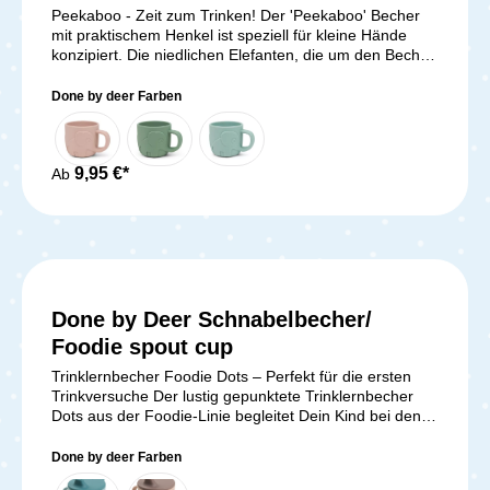
Peekaboo - Zeit zum Trinken! Der 'Peekaboo' Becher
mit praktischem Henkel ist speziell für kleine Hände
konzipiert. Die niedlichen Elefanten, die um den Becher
herumspazieren, wecken die Neugier der Kleinen. Der
entzückende Elphee Becher besteht aus
Done by deer Farben
lebensmittelechtem Silikon, ist bruchsicher, rutschfest
und einfach zu greifen. Er hat die perfekte Größe für
kleine Kinderhände, ist spülmaschinenfest und kann
sicher in Mikrowelle, Ofen und Tiefkühler verwendet
9,95 €*
Ab
werden. Mit Elphee wird das Austrinken zum
Vergnügen! Der graue Kinderbecher passt wunderbar
zur restlichen Peekaboo Geschirrkollektion und wird in
einer ansprechenden Geschenkbox geliefert.
Lieferumfang:Peekaboo Becher Elphee
Done by Deer Schnabelbecher/
Foodie spout cup
Trinklernbecher Foodie Dots – Perfekt für die ersten
Trinkversuche Der lustig gepunktete Trinklernbecher
Dots aus der Foodie-Linie begleitet Dein Kind bei den
ersten Trinkversuchen. Mit einem Fassungsvermögen
von 215 ml, zwei leicht greifbaren Henkeln und einem
Done by deer Farben
abnehmbaren Trink-Aufsatz unterstützt er kleine Hände