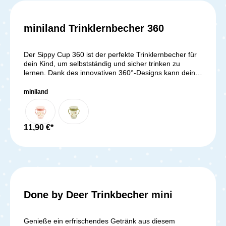
Kleinen beim Trinken begleiten und erlebe
unvergessliche Momente voller Spaß und
Freude!Lieferumfang:Peekaboo Trinklernbecher
miniland Trinklernbecher 360
Der Sippy Cup 360 ist der perfekte Trinklernbecher für
dein Kind, um selbstständig und sicher trinken zu
lernen. Dank des innovativen 360°-Designs kann dein
Kind von jedem Rand des Bechers trinken und den
Übergang von der Flasche zum Becher spielerisch
miniland
meistern. Der auslaufsichere Kinderbecher mit 270 ml
Fassungsvermögen eignet sich ideal für Wasser, Milch
und andere Getränke. Ergonomische Griffe sorgen für
einen sicheren Halt, während das robuste Material aus
11,90 €*
PP und Silikon langlebig und pflegeleicht ist. Der
spülmaschinenfeste Trinkbecher lässt sich individuell
gestalten und begleitet dein Kind zuverlässig bei jedem
Entwicklungsschritt.Lieferumfang:1x miniland
Trinklernbecher 360
Done by Deer Trinkbecher mini
Genieße ein erfrischendes Getränk aus diesem