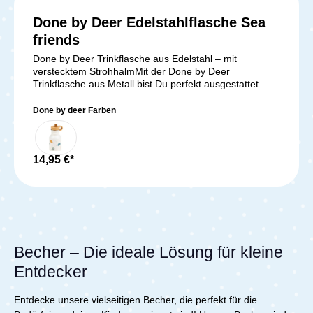
rutschfest und einfach zu greifen. Lass deine Kleinen
mit diesem Set spielerisch ihre Selbstständigkeit beim
Done by Deer Edelstahlflasche Sea
Essen und Trinken entwickeln!Lieferumfang:Peekaboo
friends
Strohhalmbecher 2er-Pack
Done by Deer Trinkflasche aus Edelstahl – mit
verstecktem StrohhalmMit der Done by Deer
Trinkflasche aus Metall bist Du perfekt ausgestattet –
ob unterwegs, im Kindergarten oder im Garten. Der
versteckte Strohhalm sorgt für einfaches Trinken und
Done by deer Farben
schützt Dein Getränk im Sommer vor ungebetenen
Insekten. Dank des robusten 18/8 Edelstahls ist die
Flasche besonders langlebig, unbeschichtet und frei
von Schadstoffen – so bleibt der Geschmack immer
14,95 €*
natürlich. Das niedliche Design mit Jelly und Wally in
sanften Beigetönen bringt maritimen Charme in den
Alltag. Zwei mitgelieferte Strohhalme machen die
Nutzung extra praktisch – ideal für kleine
Entdecker!Lieferumfang:1x Done by Deer
Edelstahlflasche Sea friends Beige
Becher – Die ideale Lösung für kleine
Entdecker
Entdecke unsere vielseitigen Becher, die perfekt für die