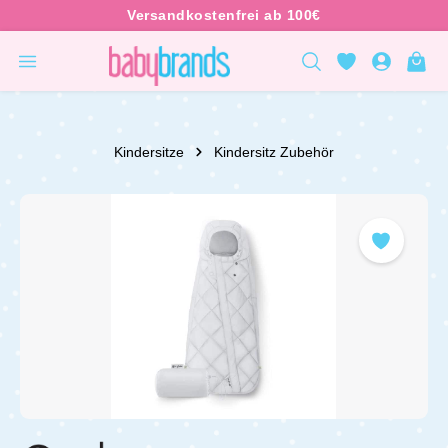
inhalt springen
Kindersitze
Kindersitz Zubehör