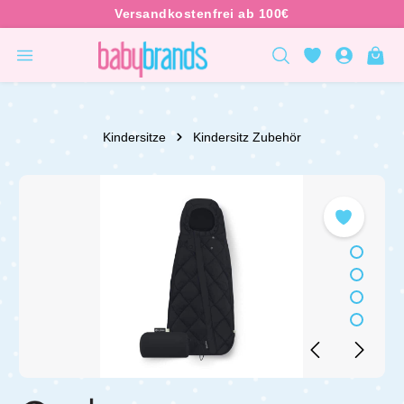
inhalt springen
Kindersitze
Kindersitz Zubehör