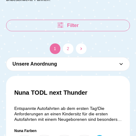
Filter
1
2
Nuna TODL next Thunder
Durchschnittliche Bewer
Entspannte Autofahrten ab dem ersten Tag!Die
Anforderungen an einen Kindersitz für die ersten
Autofahrten mit einem Neugeborenen sind besonders
hoch. In dieser sensiblen Phase brauchen Eltern ein
Produkt, das sowohl Sicherheit als auch Komfort bietet.
Nuna Farben
Der TODL next erfüllt diese Ansprüche mit