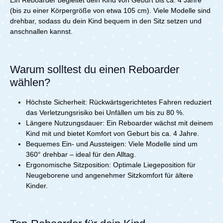
Ein Reboarder begleitet dein Kind von Geburt bis ca. 4 Jahre
Neugeboreneneinlage, die sanft zur Haut ist und
(bis zu einer Körpergröße von etwa 105 cm). Viele Modelle sind
Feuchtigkeit reguliert. Der Memory-Schaum passt sich
individuell an und entlastet die Wirbelsäule optimal. Mit
drehbar, sodass du dein Kind bequem in den Sitz setzen und
der 11-fach verstellbaren Kopfstütze und der 8-fach
anschnallen kannst.
anpassbaren Rückenlehne kannst Du jederzeit die
perfekte Position einstellen – für entspanntes Sitzen
oder komfortables Schlafen.Wohlfühlklima bei jeder
JahreszeitIm Sommer bleibt Dein Kind durch integrierte
Warum solltest du einen Reboarder
Lufteinlässe angenehm kühl, da die Luft optimal
wählen?
zirkulieren kann. Im Winter sorgen weiche, wärmende
Stoffe und die Bambus-Einlage für ein behagliches
Klima – ganz ohne dicke Jacken, die im Sitz ohnehin
Höchste Sicherheit: Rückwärtsgerichtetes Fahren reduziert
nicht empfohlen werden. So ist Dein Glück zu jeder
das Verletzungsrisiko bei Unfällen um bis zu 80 %.
Jahreszeit bestens geschützt und komfortabel
Längere Nutzungsdauer: Ein Reboarder wächst mit deinem
unterwegs.Flexibel im FamilienalltagDank der Einhand-
Kind mit und bietet Komfort von Geburt bis ca. 4 Jahre.
Drehfunktion auf der my junior ISOFIX Base Capsule
Bequemes Ein- und Aussteigen: Viele Modelle sind um
360 kannst Du Dein Kind mühelos hineinsetzen und
360° drehbar – ideal für den Alltag.
herausnehmen – das schont Deinen Rücken und spart
Zeit. So wird jede Autofahrt zum Kinderspiel.Der my
Ergonomische Sitzposition: Optimale Liegeposition für
junior CYRO i-Size Reboarder vereint höchste
Neugeborene und angenehmer Sitzkomfort für ältere
Sicherheit, innovative Technik und durchdachten
Kinder.
Komfort – für sichere, entspannte Fahrten von Anfang
an.Technische Details:ab Geburt bis ca. 4 JahreNorm
UN R129/03 i-SizeNUR mit der my junior ISOFIX Base
Capsule 360° verwendbar!Lieferumfang:1x my junior