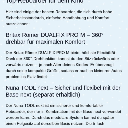
Top-Reboarder für dein Kind
CYRO 360° i-Size Reboarder Beige
Hier sind einige der besten Reboarder, die sich durch hohe
Sicherheitsstandards, einfache Handhabung und Komfort
auszeichnen:
Britax Römer DUALFIX PRO M – 360°
drehbar für maximalen Komfort
Der Britax Römer DUALFIX PRO M bietet höchste Flexibilität.
Dank der 360°-Drehfunktion kannst du den Sitz rückwärts oder
vorwärts nutzen – je nach Alter deines Kindes. Er überzeugt
durch seine kompakte Größe, sodass er auch in kleineren Autos
problemlos Platz findet.
Nuna TODL next – Sicher und flexibel mit der
Base next (separat erhältlich)
Der Nuna TODL next ist ein sicherer und komfortabler
Reboarder, der nur in Kombination mit der Base next verwendet
werden kann. Durch das modulare System kannst du später
einen Folgesitz auf derselben Basis nutzen. Die 5-fach