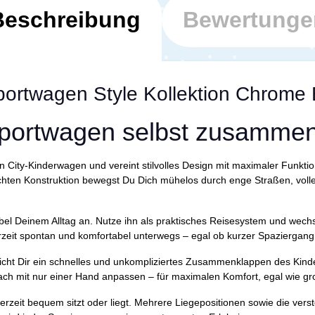
Beschreibung
Bewertunge
portwagen Style Kollektion Chrome 
 Sportwagen selbst zusamme
City-Kinderwagen und vereint stilvolles Design mit maximaler Funktiona
chten Konstruktion bewegst Du Dich mühelos durch enge Straßen, volle
exibel Deinem Alltag an. Nutze ihn als praktisches Reisesystem und wec
rzeit spontan und komfortabel unterwegs – egal ob kurzer Spaziergang 
ht Dir ein schnelles und unkompliziertes Zusammenklappen des Kinder
fach mit nur einer Hand anpassen – für maximalen Komfort, egal wie gr
derzeit bequem sitzt oder liegt. Mehrere Liegepositionen sowie die vers