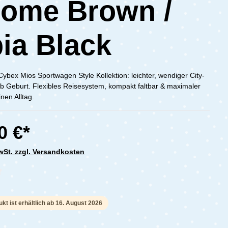
ome Brown /
ia Black
ybex Mios Sportwagen Style Kollektion: leichter, wendiger City-
 Geburt. Flexibles Reisesystem, kompakt faltbar & maximaler
nen Alltag.
0 €*
MwSt. zzgl. Versandkosten
che Bewertung von 0 von 5 Sternen
kt ist erhältlich ab 16. August 2026