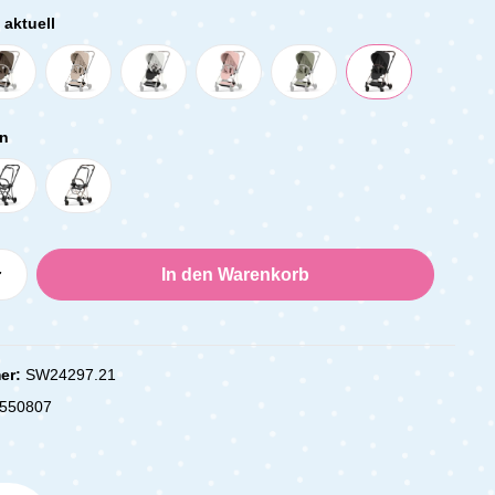
aktuell
n
Anzahl: Gib den gewünschten Wert ein oder
In den Warenkorb
er:
SW24297.21
550807