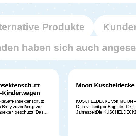
ternative Produkte
Kunden
den haben sich auch anges
nsektenschutz
Moon Kuscheldecke
-Kinderwagen
iteSafe Insektenschutz
KUSCHELDECKE von MOON 
in Baby zuverlässig vor
Dein vielseitiger Begleiter für j
Insekten geschützt. Das
JahreszeitDie KUSCHELDECK
maschige Netz hält
MOON ist das perfekte Accesso
Wespen und Co. fern,
für Deine Baby-Erstausstattun
 der Rundum-Gummizug
begleitet Dich und Dein Baby 
en dichtet. So ist Dein Kind
ersten Tag an. Sie schenkt De