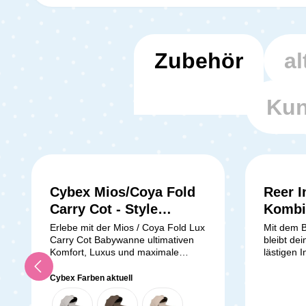
Zubehör
al
Kun
Cybex Mios/Coya Fold
Reer I
Carry Cot - Style
Kombi
Kollektion City Grey
Erlebe mit der Mios / Coya Fold Lux
Mit dem B
Carry Cot Babywanne ultimativen
bleibt de
Komfort, Luxus und maximale
lästigen 
Flexibilität für Dein Baby in den
extra eng
ersten sechs Monaten. Die
Mücken, 
Cybex Farben aktuell
Premium-Babywanne wurde
während
speziell für Deinen Mios
alle Spalt