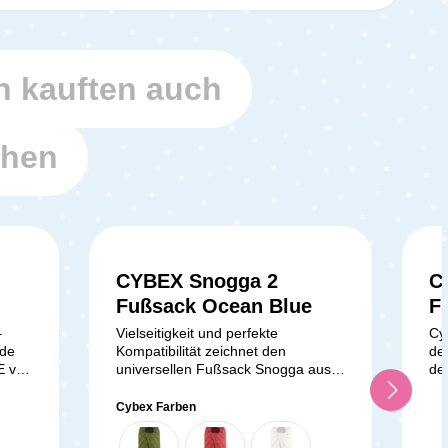
 kauften auch
ehen
CYBEX Snogga 2
C
Fußsack Ocean Blue
F
–
Vielseitigkeit und perfekte
Cy
ede
Kompatibilität zeichnet den
de
E von
universellen Fußsack Snogga aus
de
ire
dem Hause CYBEX aus. Durch sein
de
g und
durchdachtes, universelles Design
jed
Cybex Farben
vom
passt der Fußsack auf und in jeden
mi
inem
Kinderwagen, dadurch hast du eine
Lu