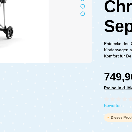
Chr
Sep
Entdecke den C
Kinderwagen ab
Komfort für Dei
749,9
Preise inkl. 
Durchschnittli
Bewerten
Dieses Produ