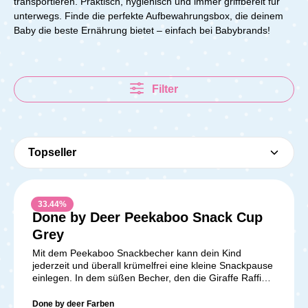
transportieren. Praktisch, hygienisch und immer griffbereit für
unterwegs.
Finde die perfekte Aufbewahrungsbox, die deinem
Baby die beste Ernährung bietet – einfach bei Babybrands!
Filter
33.44
%
Done by Deer Peekaboo Snack Cup
Grey
Mit dem Peekaboo Snackbecher kann dein Kind
jederzeit und überall krümelfrei eine kleine Snackpause
einlegen. In dem süßen Becher, den die Giraffe Raffi
ziert, finden kleine Früchte, Snacks und Kekse Platz.
Auch wenn der Becher einmal umkippt, bleibt alles im
Done by deer Farben