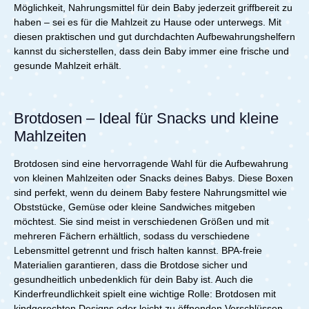
Möglichkeit, Nahrungsmittel für dein Baby jederzeit griffbereit zu
dem Gebrauch einfach in die Spülmaschine – das spart
Zeit und Nerven.Mach Deinem Kind und Dir selbst den
haben – sei es für die Mahlzeit zu Hause oder unterwegs. Mit
Alltag leichter – mit dem Little Dutch Lunchset – Little
diesen praktischen und gut durchdachten Aufbewahrungshelfern
Farm!Details im Überblick:Brotdose: Farbe: Grün Inhalt:
kannst du sicherstellen, dass dein Baby immer eine frische und
750 ml Maße: 17,8 x 13,2 x 6,1 cm Material: Acrylnitril-
gesunde Mahlzeit erhält.
Butadien-Styrol (ABS) Pop-up Flasche: Farbe:
GrünFüllmenge: 400 mlMaße: 6,4 x 7 x 18,4
cmMaterial: Acrylnitril-Butadien-Styrol
(ABS)Lieferumfang:1x Little Dutch Lunchset Little Farm,
Brotdosen – Ideal für Snacks und kleine
Pop-up Flasche und Brotdose
Mahlzeiten
Brotdosen sind eine hervorragende Wahl für die Aufbewahrung
von kleinen Mahlzeiten oder Snacks deines Babys. Diese Boxen
sind perfekt, wenn du deinem Baby festere Nahrungsmittel wie
Obststücke, Gemüse oder kleine Sandwiches mitgeben
möchtest. Sie sind meist in verschiedenen Größen und mit
mehreren Fächern erhältlich, sodass du verschiedene
Lebensmittel getrennt und frisch halten kannst. BPA-freie
Materialien garantieren, dass die Brotdose sicher und
gesundheitlich unbedenklich für dein Baby ist. Auch die
Kinderfreundlichkeit spielt eine wichtige Rolle: Brotdosen mit
kindgerechten Designs oder leicht zu öffnenden Verschlüssen