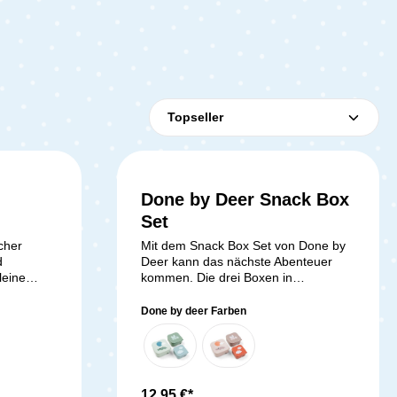
Done by Deer Snack Box
Set
cher
Mit dem Snack Box Set von Done by
d
Deer kann das nächste Abenteuer
leine
kommen. Die drei Boxen in
ink- und
unterschiedlichen Größen sind ideal
inem Kind
für unterwegs. Die Boxen können
Done by deer Farben
derst
dicht verschlossen werden und damit
digkeit.
halten sich Obst, Brot und Kekse
niert die
besonders frisch und können zugleich
ers mit
einfach transportiert werden.
älter –
Hervorragender Begleiter für Familie,
12,95 €*