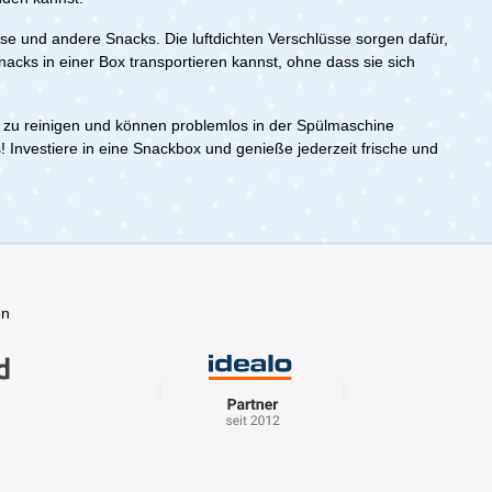
, auch
ziert zu
e und andere Snacks. Die luftdichten Verschlüsse sorgen dafür,
cks in einer Box transportieren kannst, ohne dass sie sich
sst sich
nden
ießen –
 zu reinigen und können problemlos in der Spülmaschine
en oder
vestiere in eine Snackbox und genieße jederzeit frische und
dgerechten
ollektion
einem
este:
x dürfen
 in die
eit und
und Dir
 mit dem
en
e
7,8 x 13,2
l-Butadien-
e: Farbe:
: 6,4 x 7
-
rumfang:1x