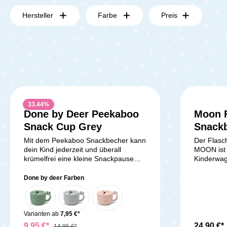
Hersteller
Farbe
Preis
33.44
%
Done by Deer Peekaboo
Moon F
Snack Cup Grey
Snack
Mit dem Peekaboo Snackbecher kann
Der Flasc
dein Kind jederzeit und überall
MOON ist 
krümelfrei eine kleine Snackpause
Kinderwag
einlegen. In dem süßen Becher, den
und gut or
die Giraffe Raffi ziert, finden kleine
diesem pra
Done by deer Farben
Früchte, Snacks und Kekse Platz.
Getränke 
Auch wenn der Becher einmal
griffbere
umkippt, bleibt alles im Innern. Kleine
in der Wic
Kinderhände gelangen besonders
Getränkeha
Varianten ab
7,95 €*
leicht durch die Öffnung. Die Laschen
für Flasc
9,95 €*
24,90 €*
14,95 €*