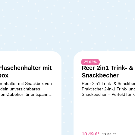
25.02
%
laschenhalter mit
Reer 2in1 Trink- &
box
Snackbecher
henhalter mit Snackbox von
Reer 2in1 Trink- & Snackbe
dein unverzichtbares
Praktischer 2-in-1 Trink- un
en-Zubehör für entspannte
Snackbecher – Perfekt für k
ganisierte Ausflüge. Mit
Entdecker Mit dem 2-in-1 Tr
ktischen Begleiter hast du
Snackbecher machst Du De
und Snacks jederzeit
den Alltag einfacher und för
it – ganz ohne langes Suchen
gleichzeitig seine Selbststän
keltasche. Der integrierte
Dieser clevere Becher kombi
lter bietet sicheren Platz
Funktionen eines Trinkbech
hen, Becher oder Tassen,
einem praktischen Snackbeh
10,49 €*
13,99 €*