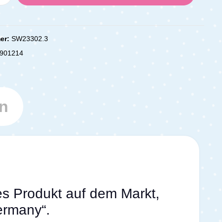
er:
SW23302.3
901214
n
es Produkt auf dem Markt,
ermany“.