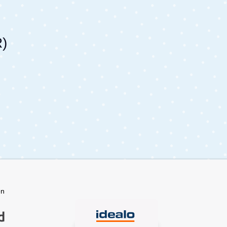
ln auf
engmaschigem Gewebe, das
schädliche UV-Strahlen effektiv
abhält und so Überhitzung,
Sonnenstich und Sonnenbrand
vorbeugt. Dank der Größe von 48 ×
R)
30,5 cm passen sie in die meisten
Autofenster – egal ob Kombi, SUV,
Van oder Limousine. Die Montage
gelingt Dir mit den praktischen
Saugnäpfen in wenigen Sekunden
und ohne Rückstände. Bei
Nichtgebrauch kannst Du die
Blenden platzsparend
zusammenfalten. Perfekt für Alltag,
Reisen und lange Autofahrten mit
Deinem Kind.Lieferumfang:1x Reer
Auto-Sonnenschutz
en