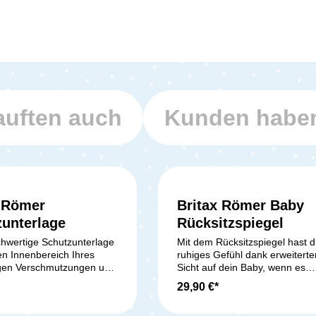
uften auch
Kunden haben
x Römer
Britax Römer Baby
Durchschnittliche Bewertung von 5 von 5 Sternen
unterlage
Rücksitzspiegel
hwertige Schutzunterlage
Mit dem Rücksitzspiegel hast d
en Innenbereich Ihres
ruhiges Gefühl dank erweiterte
gen Verschmutzungen und
Sicht auf dein Baby, wenn es
gungen, die durch den
rückwärtsgerichtet auf der
29,90 €*
z verursacht
Rückbank mitfährt. Der große
eeignet für gurtbefestigte
Konvexspiegel ermöglicht dir e