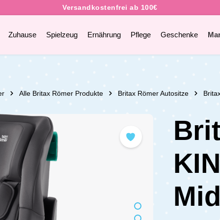
Zuhause
Spielzeug
Ernährung
Pflege
Geschenke
Ma
er
Alle Britax Römer Produkte
Britax Römer Autositze
Brita
Bri
KI
Mid