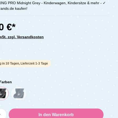
KING PRO Midnight Grey - Kinderwagen, Kindersitze & mehr - ✓
brands.de kaufen!
0 €*
MwSt. zzgl. Versandkosten
che Bewertung von 0 von 5 Sternen
g in 10 Tagen, Lieferzeit 1-3 Tage
 Farben
Anzahl: Gib den gewünschten Wert ein oder
In den Warenkorb