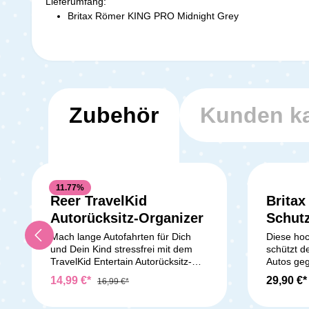
Lieferumfang:
Britax Römer KING PRO Midnight Grey
Zubehör
Kunden ka
11.77
%
Reer TravelKid
Brita
Autorücksitz-Organizer
Schutz
Mach lange Autofahrten für Dich
Diese hoc
und Dein Kind stressfrei mit dem
schützt d
TravelKid Entertain Autorücksitz-
Autos ge
Organizer! Dein Kind hat seine
Beschädi
14,99 €*
29,90 €*
16,99 €*
Spielsachen, Bücher, Kuscheltiere
Kindersit
und Snacks immer griffbereit,
werden. G