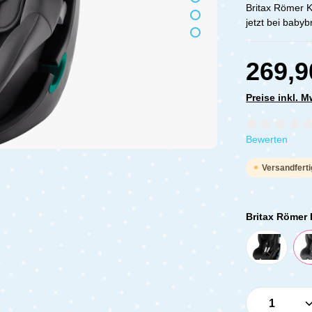
Britax Römer 
jetzt bei baby
269,9
Preise inkl. 
Durchschnittli
Bewerten
Versandferti
Britax Römer
Produkt 