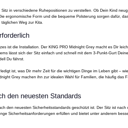
 Sitz in verschiedene Ruhepositionen zu verstellen. Ob Dein Kind neugie
ie ergonomische Form und die bequeme Polsterung sorgen dafür, dass 
 täglichen Weg zur Kita.
rforderlich
tzes ist die Installation. Der KING PRO Midnight Grey macht es Dir lei
ems lässt sich der Sitz einfach und schnell mit dem 3-Punkt-Gurt Dei
dell Du fährst.
 erledigt ist, was Dir mehr Zeit für die wichtigen Dinge im Leben gibt 
dnight Grey machen ihn zur idealen Wahl für Familien, die häufig das
ach den neuesten Standards
ch den neuesten Sicherheitsstandards geschützt ist. Der Sitz ist na
strenge Sicherheitsanforderungen erfüllen und bietet unter anderem bes