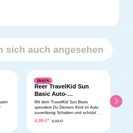
 sich auch angesehen
28.61
%
Reer TravelKid Sun
Basic Auto-
Sonnenschutz
uein
Mit dem TravelKid Sun Basic
r
spendest Du Deinem Kind im Auto
zuverlässig Schatten und schützt es
vor unangenehmer
4,99 €*
6,99 €*
Sonneneinstrahlung. Die zwei
ine
Sonnenblenden bestehen aus