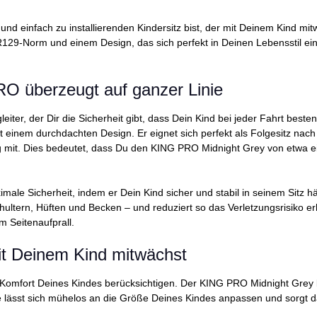
d einfach zu installierenden Kindersitz bist, der mit Deinem Kind mit
29-Norm und einem Design, das sich perfekt in Deinen Lebensstil einfügt
 PRO überzeugt auf ganzer Linie
eiter, der Dir die Sicherheit gibt, dass Dein Kind bei jeder Fahrt besten
t einem durchdachten Design. Er eignet sich perfekt als Folgesitz nac
mit. Dies bedeutet, dass Du den KING PRO Midnight Grey von etwa ei
e Sicherheit, indem er Dein Kind sicher und stabil in seinem Sitz hält
Schultern, Hüften und Becken – und reduziert so das Verletzungsrisiko 
m Seitenaufprall.
it Deinem Kind mitwächst
en Komfort Deines Kindes berücksichtigen. Der KING PRO Midnight Grey 
ze lässt sich mühelos an die Größe Deines Kindes anpassen und sorgt 