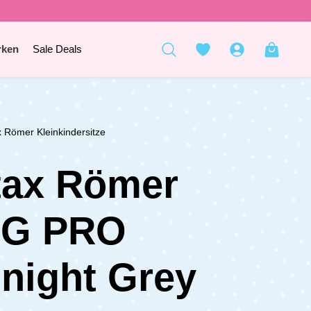
rken
Sale Deals
x Römer Kleinkindersitze
tax Römer
NG PRO
night Grey