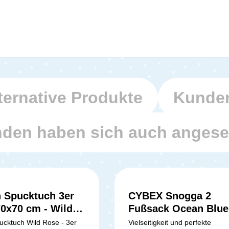
ternative Produkte
Kunden
den haben sich auch anges
n Spucktuch 3er
CYBEX Snogga 2
0x70 cm - Wild
Fußsack Ocean Blue
pucktuch Wild Rose - 3er
Vielseitigkeit und perfekte