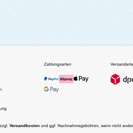
t dafür, dass du immer ein
kuschlig eingepackt. In einem
Tuch griffbereit hast. Egal
Temperaturbereich zwischen 1
e oder unterwegs, diese
bis -10°C wird dein Kind wohlig
r sind unverzichtbare
warm gehalten. Lieferumfang:
 im Alltag mit deinem Baby.
1x CYBEX Snogga Fußsack mi
eicht zu pflegen und
farblich passender Hülle
i Bedarf einfach in der
chine gereinigt werden,
 immer hygienisch sauber
dem 3er-Set Mulltücher
Jollein bist du bestens
und kannst dich auf
Zahlungsarten
Versandart
, vielseitige und niedliche
 freuen, die dir und deinem
Alltag
rn.Lieferumfang:Jollein
 - 3er Pack - Wild Rose
n
tung
 zzgl.
Versandkosten
und ggf. Nachnahmegebühren, wenn nicht ander