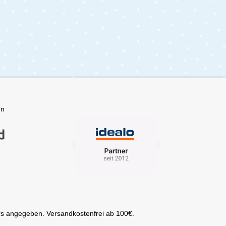
kannst, ist die äußere Oberfläche
0°C
des Fußsacks wasserabweisend.
Regen, Schnee oder Wind können
deinem Baby nichts anhaben,
t
während es sicher und geschützt in
seinem Kinderwagen liegt. Diese
schützende Schicht hält
Feuchtigkeit zuverlässig ab und ist
gleichzeitig schmutzabweisend –
ideal für den täglichen
Gebrauch.Durchdachtes Design
und hochwertige MaterialienDer
en
elegante Platinum Fußsack
überzeugt nicht nur durch seine
Funktionalität, sondern auch durch
sein stilvolles Design. Er passt
perfekt zu den Kinderwagen der
CYBEX Platinum Kollektion und ist
in mehreren zeitlosen Farben
erhältlich, die dein Kinderwagen-
Setup elegant ergänzen.Ein
praktischer Reißverschluss
ermöglicht dir ein einfaches Ein-
und Aussteigen deines Babys. Dank
s angegeben. Versandkostenfrei ab 100€.
der großzügigen Passform bietet