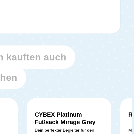
 kauften auch
ehen
CYBEX Platinum
R
Fußsack Mirage Grey
Dein perfekter Begleiter für den
Mi