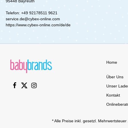
95448 Bayreuth
ermöglicht Dir ein schnelles und
Pack sorg
unkompliziertes Zusammenklappen
sauberes 
des Kinderwagens, während Du
ob zuhaus
Telefon: +49 92178511 9621
Dein Kind sicher bei Dir behältst.
Mulltüche
service.de@cybex-online.com
Auch der höhenverstellbare
Begleiter
https://www.cybex-online.com/de/de
Schiebegriff lässt sich ganz einfach
Sie sind l
mit nur einer Hand anpassen – für
können be
maximalen Komfort, egal wie groß
Waschmas
Du bist.Die ergonomische
damit sie
Sitzeinheit sorgt dafür, dass Dein
sind.Mit 
Kind jederzeit bequem sitzt oder
Tiere von 
liegt. Mehrere Liegepositionen
gerüstet 
Home
sowie die verstellbare Beinstütze
praktische
garantieren optimalen Komfort und
Begleiter
passen sich perfekt an das
Baby den 
Über Uns
Wachstum Deines Kindes an. So
erleichte
wird jeder Spaziergang zu einem
Spucktuch
Unser Lade
entspannten Erlebnis.In
Kombination mit dem Mios
Kontakt
Sitzpaket gestaltest Du Deinen
Onlinebera
Kinderwagen ganz individuell nach
Deinem Stil. Wähle aus
verschiedenen Farben und Designs
und kreiere Deinen ganz
* Alle Preise inkl. gesetzl. Mehrwertsteuer
persönlichen Look. Das XXL-