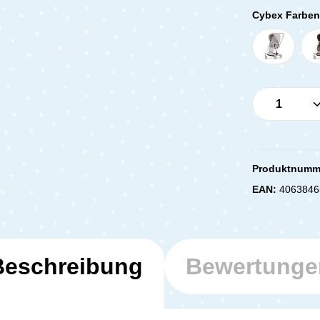
Cybex Farben 
Produkt 
Produktnumm
EAN:
4063846
Beschreibung
Bewertunge