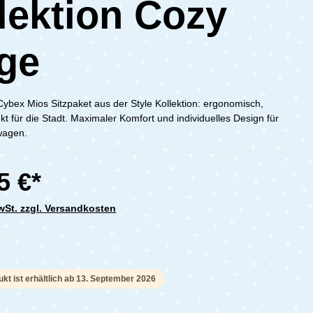
lektion Cozy
ge
ybex Mios Sitzpaket aus der Style Kollektion: ergonomisch,
ekt für die Stadt. Maximaler Komfort und individuelles Design für
wagen.
5 €*
MwSt. zzgl. Versandkosten
che Bewertung von 0 von 5 Sternen
kt ist erhältlich ab 13. September 2026