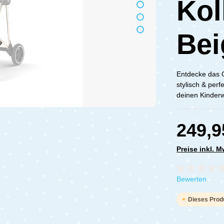
Kol
Bei
Entdecke das C
stylisch & perf
deinen Kinder
249,9
Preise inkl. 
Durchschnittli
Bewerten
Dieses Produ