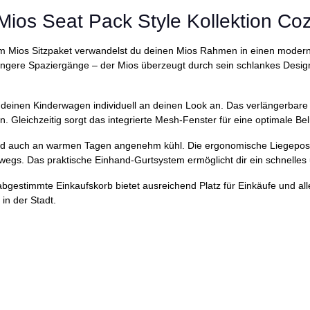
Mios Seat Pack Style Kollektion Co
em Mios Sitzpaket verwandelst du deinen Mios Rahmen in einen moder
 längere Spaziergänge – der Mios überzeugt durch sein schlankes Des
 deinen Kinderwagen individuell an deinen Look an. Das verlängerbar
 Gleichzeitig sorgt das integrierte Mesh-Fenster für eine optimale Bel
 auch an warmen Tagen angenehm kühl. Die ergonomische Liegeposition
wegs. Das praktische Einhand-Gurtsystem ermöglicht dir ein schnelles
abgestimmte Einkaufskorb bietet ausreichend Platz für Einkäufe und all
in der Stadt.