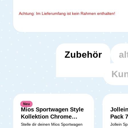
Achtung: Im Lieferumfang ist kein Rahmen enthalten!
Zubehör
al
Kun
Neu
Mios Sportwagen Style
Jollei
Kollektion Chrome
Pack 7
Brown / Sepia Black
Rose
Stelle dir deinen Mios Sportwagen
Jollein S