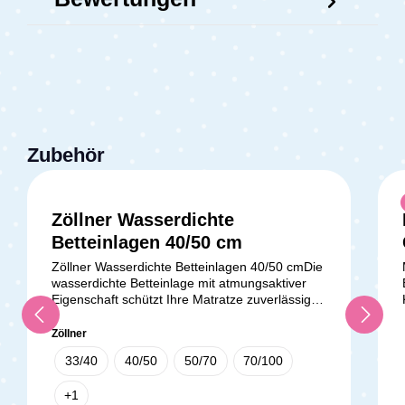
Zubehör
Zöllner Wasserdichte
Betteinlagen 40/50 cm
Zöllner Wasserdichte Betteinlagen 40/50 cmDie
wasserdichte Betteinlage mit atmungsaktiver
Eigenschaft schützt Ihre Matratze zuverlässig
vor Nässe. Dank einer Feuchtigkeitsbarriere
aus eingearbeiteter PU-Folie bleibt Ihre
Zöllner
Matratze trocken und sauber. Unsere
33/40
40/50
50/70
70/100
Betteinlage ist in verschiedenen Größen
erhältlich, darunter 33x40 cm, 40x50 cm, 50x70
+
1
cm, 70x100 cm und 70x140 cm. Sie schützt