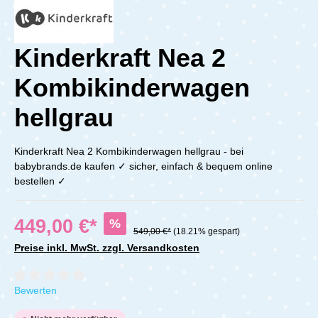
Kinderkraft Nea 2
Kombikinderwagen
hellgrau
Kinderkraft Nea 2 Kombikinderwagen hellgrau - bei
babybrands.de kaufen ✓ sicher, einfach & bequem online
bestellen ✓
449,00 €*
%
549,00 €*
(18.21% gespart)
Preise inkl. MwSt. zzgl. Versandkosten
Durchschnittliche Bewertung von 0 von 5 Sternen
Bewerten