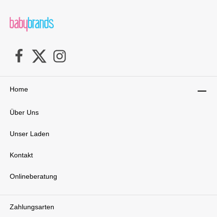
komfortablen Handhabung und den eleganten
Farbvarianten macht er den Start ins
Familienleben nicht nur einfacher, sondern
auch schöner.Lieferumfang: 1x Moon
AURA Kombikinderwagen Stone (Gestell,
Sportsitz, Liegewanne, Tasche, Fußsack und
Regenverdeck) Moon GmbHMaierhof
2 94167 Tettenweis GERMANY Phone/Servic
e: +49 8532-9243-25 // und oder Phone
(Zentrale): +49 8532-9243-0 e-mail:
Home
info@moon-buggy.com // und oder
Service: service@moon-
buggy.com website: www.moon-buggy.com
Über Uns
Unser Laden
Kontakt
Onlineberatung
Zahlungsarten