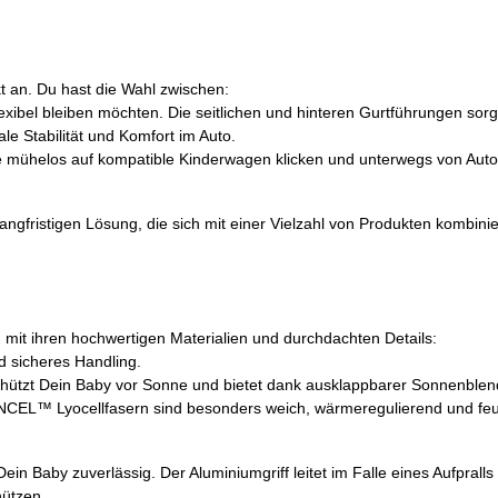
ekt an. Du hast die Wahl zwischen:
flexibel bleiben möchten. Die seitlichen und hinteren Gurtführungen so
e Stabilität und Komfort im Auto.
 mühelos auf kompatible Kinderwagen klicken und unterwegs von Auto
ristigen Lösung, die sich mit einer Vielzahl von Produkten kombinieren
 mit ihren hochwertigen Materialien und durchdachten Details:
d sicheres Handling.
ützt Dein Baby vor Sonne und bietet dank ausklappbarer Sonnenblend
NCEL™ Lyocellfasern sind besonders weich, wärmeregulierend und feuc
Dein Baby zuverlässig. Der Aluminiumgriff leitet im Falle eines Aufprall
hützen.