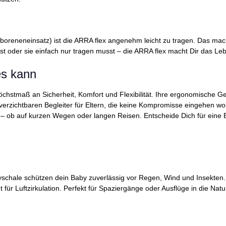
eneneinsatz) ist die ARRA flex angenehm leicht zu tragen. Das macht s
t oder sie einfach nur tragen musst – die ARRA flex macht Dir das Leb
les kann
chstmaß an Sicherheit, Komfort und Flexibilität. Ihre ergonomische Ge
erzichtbaren Begleiter für Eltern, die keine Kompromisse eingehen wo
et – ob auf kurzen Wegen oder langen Reisen. Entscheide Dich für eine 
schale schützen dein Baby zuverlässig vor Regen, Wind und Insekten. A
t für Luftzirkulation. Perfekt für Spaziergänge oder Ausflüge in die N