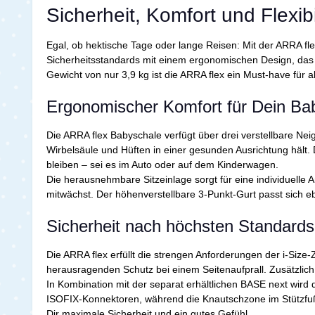
Sicherheit, Komfort und Flexib
Egal, ob hektische Tage oder lange Reisen: Mit der ARRA fl
Sicherheitsstandards mit einem ergonomischen Design, das sow
Gewicht von nur 3,9 kg ist die ARRA flex ein Must-have für al
Ergonomischer Komfort für Dein B
Die ARRA flex Babyschale verfügt über drei verstellbare Neig
Wirbelsäule und Hüften in einer gesunden Ausrichtung hält
bleiben – sei es im Auto oder auf dem Kinderwagen.
Die herausnehmbare Sitzeinlage sorgt für eine individuell
mitwächst. Der höhenverstellbare 3-Punkt-Gurt passt sich eb
Sicherheit nach höchsten Standard
Die ARRA flex erfüllt die strengen Anforderungen der i-Size-
herausragenden Schutz bei einem Seitenaufprall. Zusätzlich
In Kombination mit der separat erhältlichen BASE next wird 
ISOFIX-Konnektoren, während die Knautschzone im Stützfuß der
Dir maximale Sicherheit und ein gutes Gefühl.