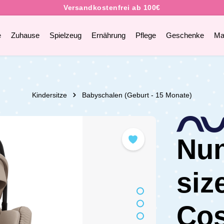
e
Zuhause
Spielzeug
Ernährung
Pflege
Geschenke
Ma
Kindersitze
Babyschalen (Geburt - 15 Monate)
Nun
siz
Cos