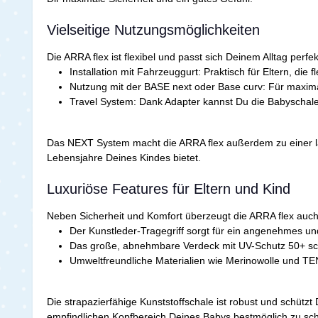
Vielseitige Nutzungsmöglichkeiten
Die ARRA flex ist flexibel und passt sich Deinem Alltag perf
Installation mit Fahrzeuggurt:
Praktisch für Eltern, die 
Nutzung mit der BASE next oder Base curv:
Für maximal
Travel System:
Dank Adapter kannst Du die Babyschale
Das NEXT System macht die ARRA flex außerdem zu einer langf
Lebensjahre Deines Kindes bietet.
Luxuriöse Features für Eltern und Kind
Neben Sicherheit und Komfort überzeugt die ARRA flex auch
Der Kunstleder-Tragegriff sorgt für ein angenehmes un
Das große, abnehmbare Verdeck mit UV-Schutz 50+ sch
Umweltfreundliche Materialien wie Merinowolle und TE
Die strapazierfähige Kunststoffschale ist robust und schützt 
empfindlichen Kopfbereich Deines Babys bestmöglich zu sc