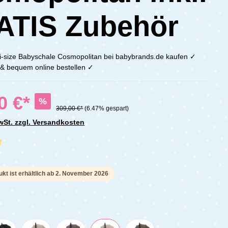
ATIS Zubehör
 i-size Babyschale Cosmopolitan bei babybrands.de kaufen ✓
h & bequem online bestellen ✓
0 €*
%
309,00 €*
(6.47% gespart)
MwSt. zzgl. Versandkosten
che Bewertung von 5 von 5 Sternen
kt ist erhältlich ab 2. November 2026