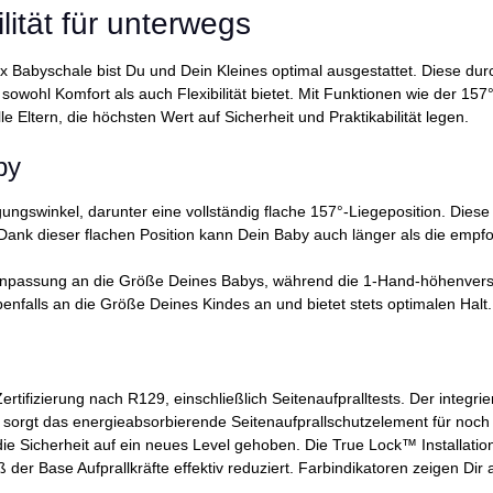
ilität für unterwegs
ex Babyschale bist Du und Dein Kleines optimal ausgestattet. Diese d
ohl Komfort als auch Flexibilität bietet. Mit Funktionen wie der 157° 
le Eltern, die höchsten Wert auf Sicherheit und Praktikabilität legen.
aby
ungswinkel, darunter eine vollständig flache 157°-Liegeposition. Diese
. Dank dieser flachen Position kann Dein Baby auch länger als die em
e Anpassung an die Größe Deines Babys, während die 1-Hand-höhenverst
enfalls an die Größe Deines Kindes an und bietet stets optimalen Halt
s
Zertifizierung nach R129, einschließlich Seitenaufpralltests. Der integr
 sorgt das energieabsorbierende Seitenaufprallschutzelement für noch
die Sicherheit auf ein neues Level gehoben. Die True Lock™ Installatio
 Base Aufprallkräfte effektiv reduziert. Farbindikatoren zeigen Dir an,