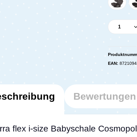
Produkt 
Produktnumm
EAN:
8721094
schreibung
Bewertunge
ra flex i-size Babyschale Cosmopol