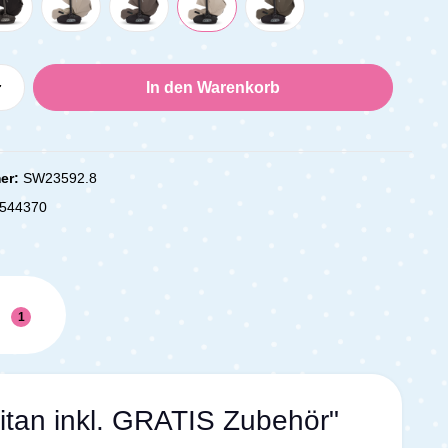
Anzahl: Gib den gewünschten Wert ein oder
In den Warenkorb
er:
SW23592.8
544370
n
1
itan inkl. GRATIS Zubehör"