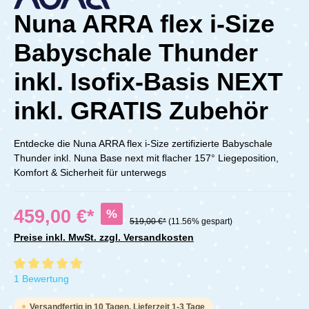
Nuna ARRA flex i-Size
Babyschale Thunder
inkl. Isofix-Basis NEXT
inkl. GRATIS Zubehör
Entdecke die Nuna ARRA flex i-Size zertifizierte Babyschale
Thunder inkl. Nuna Base next mit flacher 157° Liegeposition,
Komfort & Sicherheit für unterwegs
459,00 €*
%
519,00 €*
(11.56% gespart)
Preise inkl. MwSt. zzgl. Versandkosten
Durchschnittliche Bewertung von 5 von 5 Sternen
1 Bewertung
Versandfertig in 10 Tagen, Lieferzeit 1-3 Tage