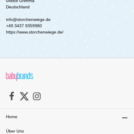
04668 Grimma
Hause, beim Spaziergang oder unterwegs – mit
dem Bambus-Tragetuch Kornblume hast du
Deutschland
dein Baby immer nah bei dir und genießt die
besondere Bindung zwischen euch. Hole dir
info@storchenwiege.de
jetzt dein Bambus-Tragetuch und erlebe, wie
+49 3437 9359980
natürlich und einfach das Tragen deines Babys
https://www.storchenwiege.de/
sein kann.Lieferumpfang:- 1x elastisches
Bambustragetuch Kornblume
Home
Über Uns