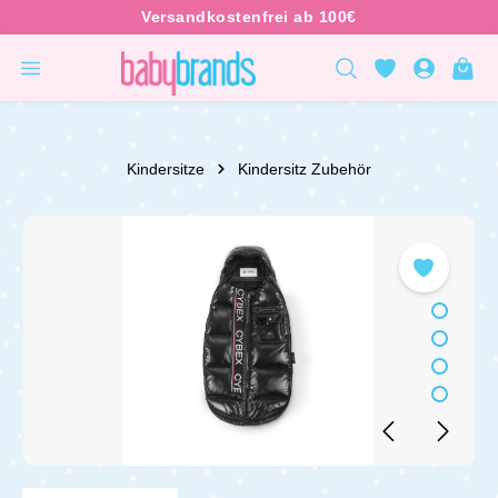
inhalt springen
Kindersitze
Kindersitz Zubehör